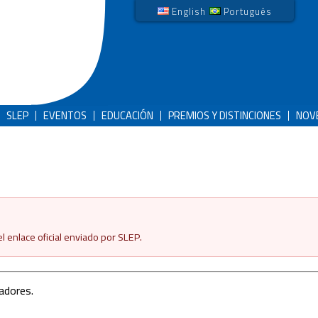
English
Português
SLEP
EVENTOS
EDUCACIÓN
PREMIOS Y DISTINCIONES
NOV
 enlace oficial enviado por SLEP.
adores.