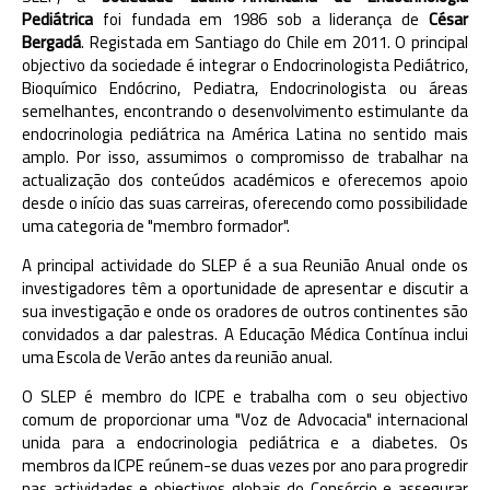
Pediátrica
foi fundada em 1986 sob a liderança de
César
Bergadá
. Registada em Santiago do Chile em 2011. O principal
objectivo da sociedade é integrar o Endocrinologista Pediátrico,
Bioquímico Endócrino, Pediatra, Endocrinologista ou áreas
semelhantes, encontrando o desenvolvimento estimulante da
endocrinologia pediátrica na América Latina no sentido mais
amplo. Por isso, assumimos o compromisso de trabalhar na
actualização dos conteúdos académicos e oferecemos apoio
desde o início das suas carreiras, oferecendo como possibilidade
uma categoria de "membro formador".
A principal actividade do SLEP é a sua Reunião Anual onde os
investigadores têm a oportunidade de apresentar e discutir a
sua investigação e onde os oradores de outros continentes são
convidados a dar palestras. A Educação Médica Contínua inclui
uma Escola de Verão antes da reunião anual.
O SLEP é membro do ICPE e trabalha com o seu objectivo
comum de proporcionar uma "Voz de Advocacia" internacional
unida para a endocrinologia pediátrica e a diabetes. Os
membros da ICPE reúnem-se duas vezes por ano para progredir
nas actividades e objectivos globais do Consórcio e assegurar