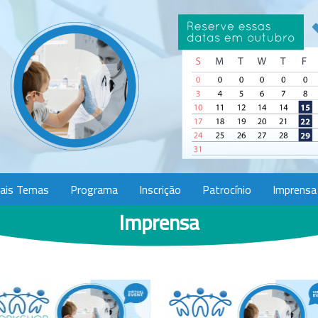
pais Temas
Programa
Inscrição
Patrocínio
Imprensa
Imprensa