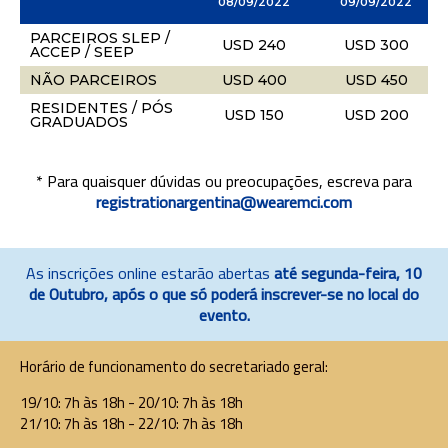
08/09/2022
09/09/2022
PARCEIROS SLEP /
USD 240
USD 300
ACCEP / SEEP
NÃO PARCEIROS
USD 400
USD 450
RESIDENTES / PÓS
USD 150
USD 200
GRADUADOS
* Para quaisquer dúvidas ou preocupações, escreva para
registrationargentina@
wearemci.com
As inscrições online estarão abertas
até segunda-feira,
10
de Outubro
, após o que só poderá inscrever-se no local do
evento.
Horário de funcionamento do secretariado geral:
19/10: 7h às 18h - 20/10: 7h às 18h
21/10: 7h às 18h - 22/10: 7h às 18h