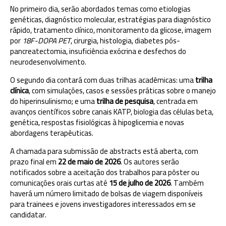
No primeiro dia, serão abordados temas como etiologias
genéticas, diagnóstico molecular, estratégias para diagnóstico
rápido, tratamento clínico, monitoramento da glicose, imagem
por
18F-DOPA PET
, cirurgia, histologia, diabetes pós-
pancreatectomia, insuficiência exócrina e desfechos do
neurodesenvolvimento.
O segundo dia contará com duas trilhas acadêmicas: uma
trilha
clínica
, com simulações, casos e sessões práticas sobre o manejo
do hiperinsulinismo; e uma
trilha de pesquisa
, centrada em
avanços científicos sobre canais KATP, biologia das células beta,
genética, respostas fisiológicas à hipoglicemia e novas
abordagens terapêuticas.
A chamada para submissão de abstracts está aberta, com
prazo final em
22 de maio de 2026
. Os autores serão
notificados sobre a aceitação dos trabalhos para pôster ou
comunicações orais curtas até
15 de julho de 2026
. Também
haverá um número limitado de bolsas de viagem disponíveis
para trainees e jovens investigadores interessados em se
candidatar.